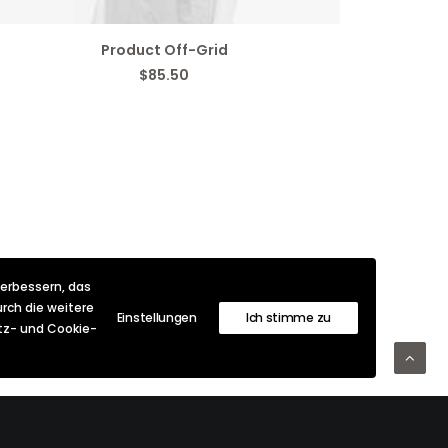
IN DEN WARENKORB
Product Off-Grid
$
85.50
verbessern, das
rch die weitere
Einstellungen
Ich stimme zu
utz- und Cookie-