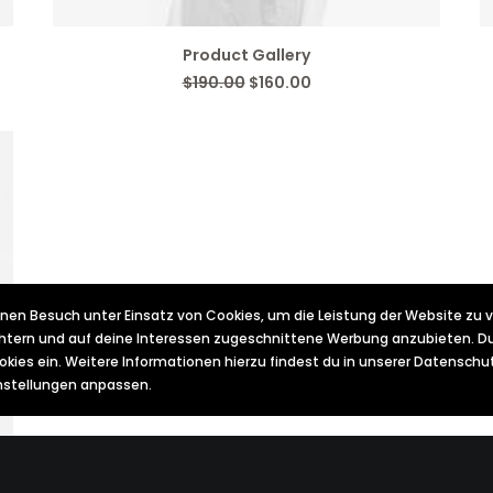
IN DEN WARENKORB
Product Gallery
Ursprünglicher
Aktueller
$
190.00
$
160.00
Preis
Preis
war:
ist:
$190.00
$160.00.
nen Besuch unter Einsatz von Cookies, um die Leistung der Website zu 
ichtern und auf deine Interessen zugeschnittene Werbung anzubieten. Du
ookies ein. Weitere Informationen hierzu findest du in unserer Datensch
instellungen anpassen.