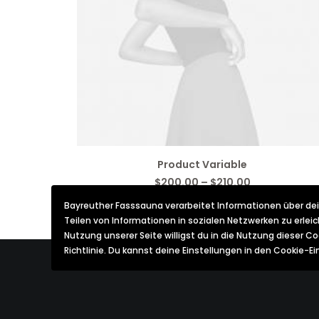
AUSFÜHRUNG WÄHLEN
Product Variable
Preisspanne:
$
200.00
–
$
210.00
$200.00
bis
Bayreuther Fasssauna verarbeitet Informationen über dei
$210.00
Teilen von Informationen in sozialen Netzwerken zu erle
Nutzung unserer Seite willigst du in die Nutzung dieser C
Richtlinie. Du kannst deine Einstellungen in den Cookie-E
Latest Demos
Top F