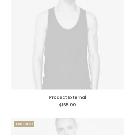
BUY ON THEMEFOREST
Product External
$
165.00
ANGEBOT!