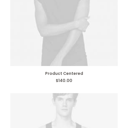
IN DEN WARENKORB
Product Centered
$
140.00