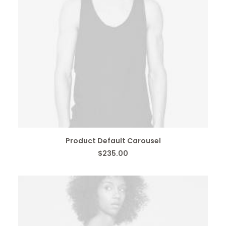
IN DEN WARENKORB
Product Default Carousel
$
235.00