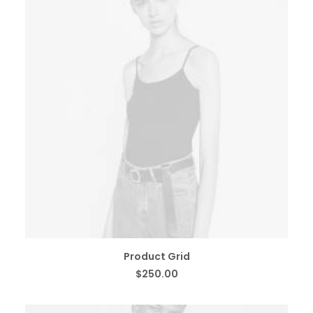
IN DEN WARENKORB
Product Grid
$
250.00