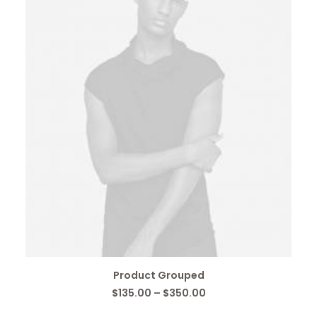
PRODUKTE ANZEIGEN
Product Grouped
Preisspanne:
$
135.00
–
$
350.00
$135.00
bis