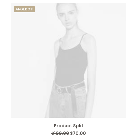
$350.00
ANGEBOT!
IN DEN WARENKORB
Product Split
Ursprünglicher
Aktueller
$
100.00
$
70.00