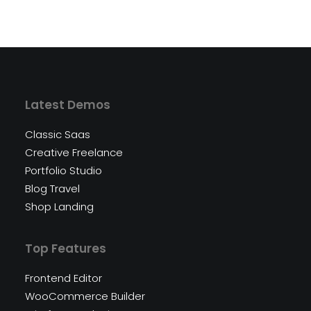
Preis
Preis
war:
ist:
$100.00
$70.00.
Latest Demos
Classic Saas
Creative Freelance
Portfolio Studio
Blog Travel
Shop Landing
Top Features
Frontend Editor
WooCommerce Builder