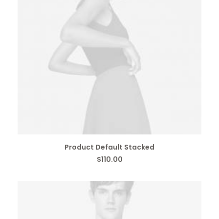
IN DEN WARENKORB
Product Default Stacked
$
110.00